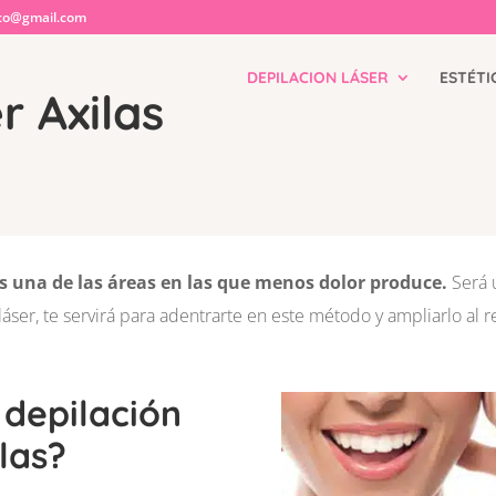
co@gmail.com
DEPILACION LÁSER
ESTÉTI
r Axilas
 es una de las áreas en las que menos dolor produce.
Será 
láser, te servirá para adentrarte en este método y ampliarlo al r
 depilación
ilas?