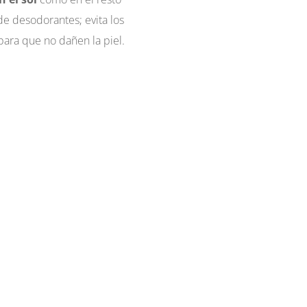
de desodorantes; evita los
ara que no dañen la piel.
Pide Tu Primera Cita Gratuita