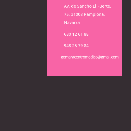
Av. de Sancho El Fuerte,
75, 31008 Pamplona,
Navarra
680 12 61 88
948 25 79 84
gomaracentromedico@gmail.com