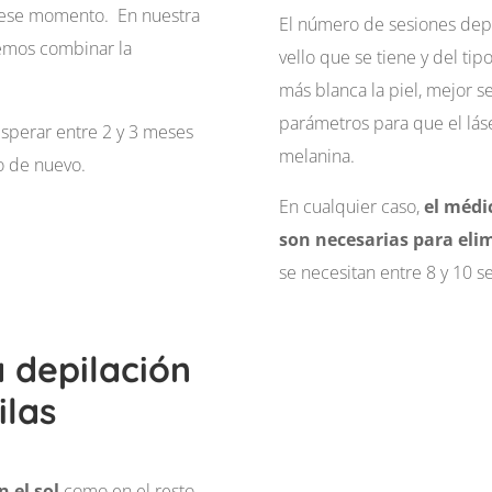
n ese momento. En nuestra
El número de sesiones dep
emos combinar la
vello que se tiene y del ti
más blanca la piel, mejor s
parámetros para que el lás
esperar entre 2 y 3 meses
melanina.
o de nuevo.
En cualquier caso,
el médic
son necesarias para elim
se necesitan entre 8 y 10 s
a depilación
ilas
n el sol
como en el resto