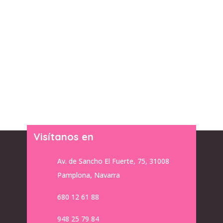
Visítanos en
Av. de Sancho El Fuerte, 75, 31008
Pamplona, Navarra
680 12 61 88
948 25 79 84