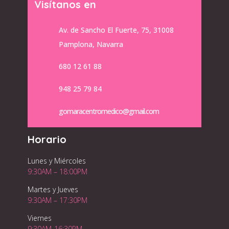
Visítanos en
Av. de Sancho El Fuerte, 75, 31008
Pamplona, Navarra
680 12 61 88
948 25 79 84
gomaracentromedico@gmail.com
Horario
Lunes y Miércoles
9:30AM – 18:00PM
Martes y Jueves
9:30AM – 17:30PM
Viernes
9:30AM-16:30PM