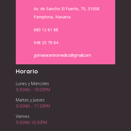
Av. de Sancho El Fuerte, 75, 31008
Pamplona, Navarra
680 12 61 88
948 25 79 84
gomaracentromedico@gmail.com
Horario
Lunes y Miércoles
9:30AM – 18:00PM
Martes y Jueves
9:30AM – 17:30PM
Viernes
9:30AM-16:30PM