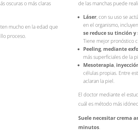
más oscuras o más claras
de las manchas puede real
Láser
, con su uso se ac
en el organismo, incluyen
uten mucho en la edad que
se reduce su tinción y
llo proceso.
Tiene mejor pronóstico 
Peeling
,
mediante exfo
más superficiales de la p
Mesoterapia
,
inyecció
células propias. Entre e
aclaran la piel.
El doctor mediante el estu
cuál es método más idóneo
Suele necesitar crema an
minutos
.