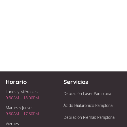
Horario
Servicios
Lunes y Miércoles
Depilación Láser Pamplona
9:30AM – 18:00PM
Ácido Hialurónico Pamplona
Martes y Jueves
9:30AM – 17:30PM
Depilación Piernas Pamplona
Viernes