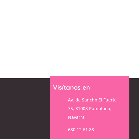
Viernes
9:30-16:30
sábado y domingo
cerrado
Visítanos en
Av. de Sancho El Fuerte,
75, 31008 Pamplona,
Navarra
680 12 61 88