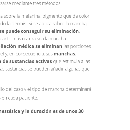
izarse mediante tres métodos:
túa sobre la melanina, pigmento que da color
do la dermis. Si se aplica sobre la mancha,
 se puede conseguir su eliminación
.
cuanto más oscura sea la mancha.
liación médica se eliminan
las porciones
iel y, en consecuencia, sus
manchas
.
n de sustancias activas
que estimula a las
stas sustancias se pueden añadir algunas que
dio del caso y el tipo de mancha determinará
 en cada paciente.
estésica y la duración es de unos 30