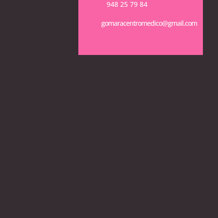
948 25 79 84
gomaracentromedico@gmail.com