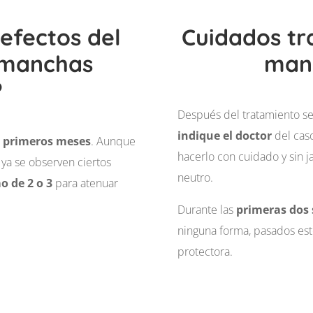
efectos del
Cuidados tr
 manchas
manc
?
Después del tratamiento s
indique el doctor
del caso
6 primeros meses
. Aunque
hacerlo con cuidado y sin 
 ya se observen ciertos
neutro.
o de 2 o 3
para atenuar
Durante las
primeras dos 
ninguna forma, pasados est
protectora.