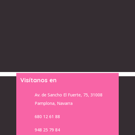
Visítanos en
Av. de Sancho El Fuerte, 75, 31008
Pamplona, Navarra
680 12 61 88
948 25 79 84