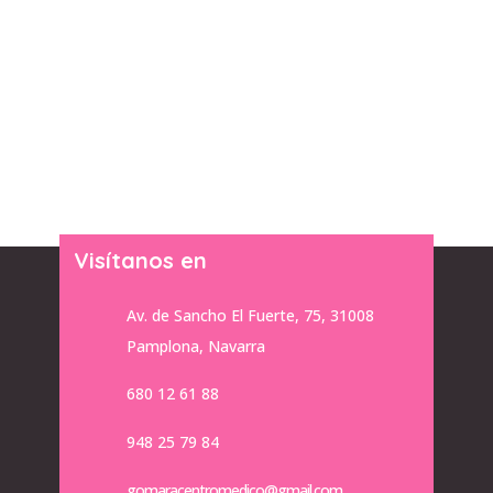
Visítanos en
Av. de Sancho El Fuerte, 75, 31008
Pamplona, Navarra
680 12 61 88
948 25 79 84
gomaracentromedico@gmail.com