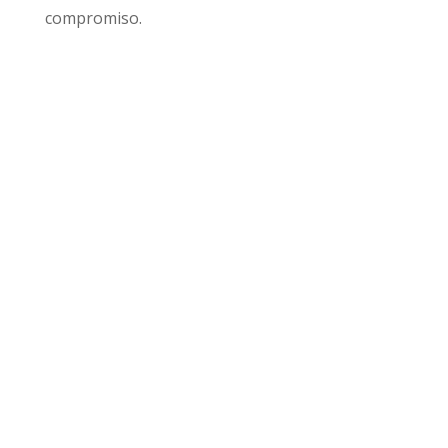
compromiso.
Pide Tu Primera Cita Gratuita