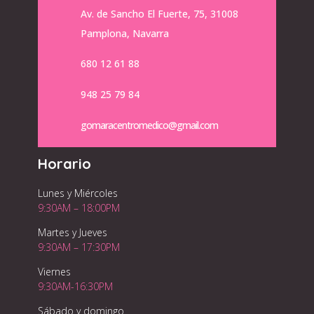
Av. de Sancho El Fuerte, 75, 31008
Pamplona, Navarra
680 12 61 88
948 25 79 84
gomaracentromedico@gmail.com
Horario
Lunes y Miércoles
9:30AM – 18:00PM
Martes y Jueves
9:30AM – 17:30PM
Viernes
9:30AM-16:30PM
Sábado y domingo