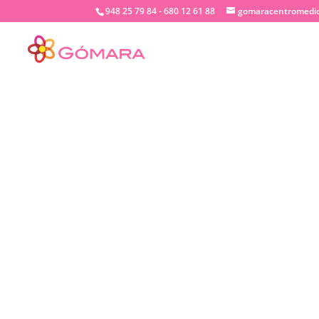
948 25 79 84 - 680 12 61 88
gomaracentromedi