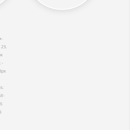
x-
 23,
px
 -
8px
s;
it-
);
;