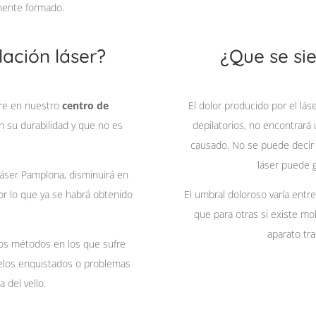
amente formado.
lación láser?
¿Que se sie
re en nuestro
centro de
El dolor producido por el l
 su durabilidad y que no es
depilatorios, no encontrará
causado. No se puede decir
láser puede 
láser Pamplona, disminuirá en
or lo que ya se habrá obtenido
El umbral doloroso varía entr
que para otras si existe mol
aparato tra
ros métodos en los que sufre
 pelos enquistados o problemas
 del vello.