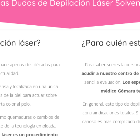
las Dudas de Depilación Láser Solve
ción láser?
¿Para quién est
 hace apenas dos décadas para
Para saber si eres la perso
ctualidad.
acudir a nuestro centro de
sencilla evaluación.
Los espe
ensa y focalizada en una única
médico Gómara te 
s de la piel para actuar sobre
a color al pelo.
En general, este tipo de depi
contraindicaciones totales. S
como quemaduras o cambios de
canoso es más complicado de 
nce de la tecnología empleada,
l láser es un procedimiento