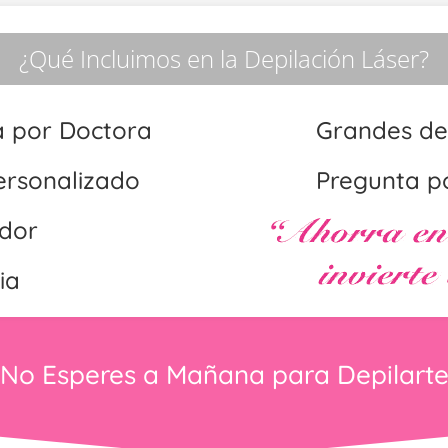
¿Qué Incluimos en la Depilación Láser?
a por Doctora
Grandes de
ersonalizado
Pregunta p
ador
ia
No Esperes a Mañana para Depilart