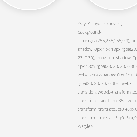
<style>.myblurb:hover {
background-
color:rgba(255,255,255,0.9); bo
shadow: 0px 1px 18px rgba(23,
23, 0.30); -moz-box-shadow: 0
1px 18px rgba(23, 23, 23, 0.30);
webkit-box-shadow: 0px 1px 1
rgba(23, 23, 23, 0.30); -webkit-
transition: webkit-transform .35
transition: transform .35s; webk
transform: translate3d(0,40px,0
transform: translate3d(0,-5px,0)
</style>