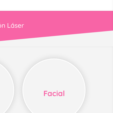
ón Láser
Facial