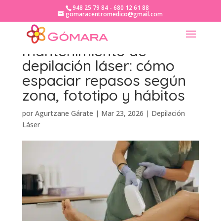
948 25 79 84 - 680 12 61 88
gomaracentromedico@gmail.com
Plan anual de
mantenimiento de
depilación láser: cómo
espaciar repasos según
zona, fototipo y hábitos
por
Agurtzane Gárate
|
Mar 23, 2026
|
Depilación
Láser