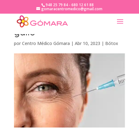
948 25 79 84 - 680 12 61 88
gomaracentromedico@gmail.com
Bótox para patas de
gallo
por
Centro Médico Gómara
|
Abr 10, 2023
|
Bótox