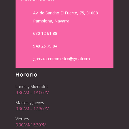
Av. de Sancho El Fuerte, 75, 31008
Pamplona, Navarra
680 12 61 88
948 25 79 84
gomaracentromedico@gmail.com
Horario
Lunes y Miércoles
9:30AM – 18:00PM
Martes y Jueves
9:30AM – 17:30PM
Viernes
9:30AM-16:30PM