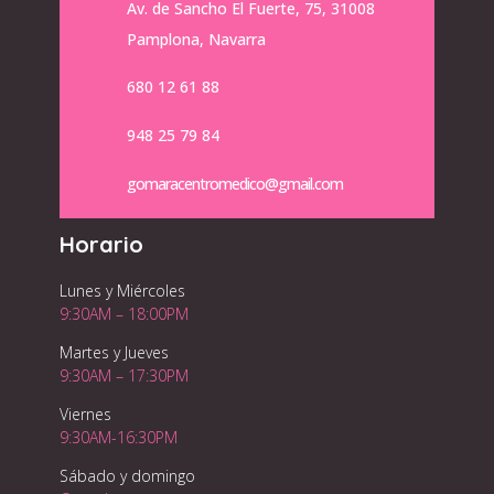
Av. de Sancho El Fuerte, 75, 31008
Pamplona, Navarra
680 12 61 88
948 25 79 84
gomaracentromedico@gmail.com
Horario
Lunes y Miércoles
9:30AM – 18:00PM
Martes y Jueves
9:30AM – 17:30PM
Viernes
9:30AM-16:30PM
Sábado y domingo