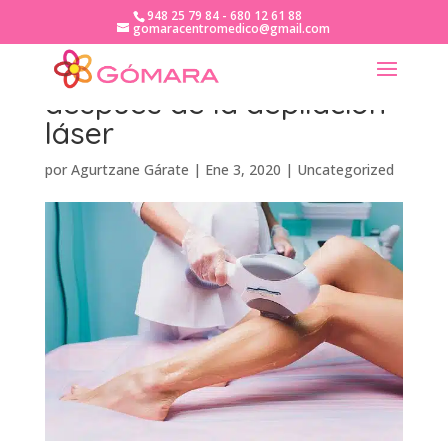
948 25 79 84 - 680 12 61 88
gomaracentromedico@gmail.com
Cómo cuidar la piel
después de la depilación
láser
por
Agurtzane Gárate
|
Ene 3, 2020
|
Uncategorized