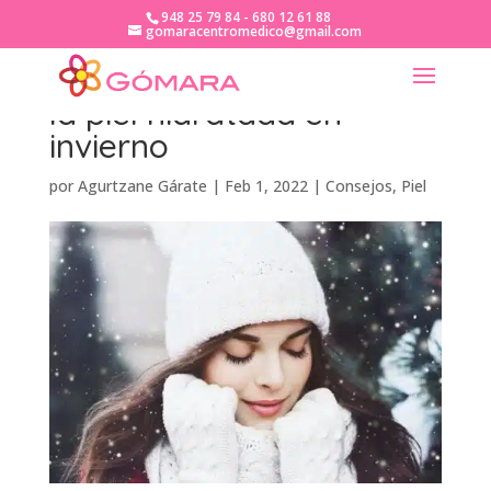
948 25 79 84 - 680 12 61 88
gomaracentromedico@gmail.com
Consejos para mantener
la piel hidratada en
invierno
por
Agurtzane Gárate
|
Feb 1, 2022
|
Consejos
,
Piel