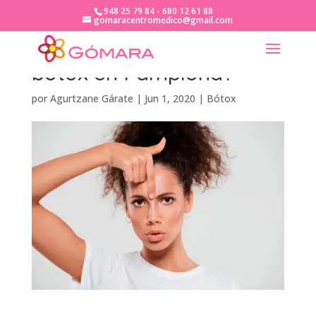
948 25 79 84 - 680 12 61 88
gomaracentromedico@gmail.com
¿Cuánto cuesta ponerse
bótox en Pamplona?
por
Agurtzane Gárate
|
Jun 1, 2020
|
Bótox