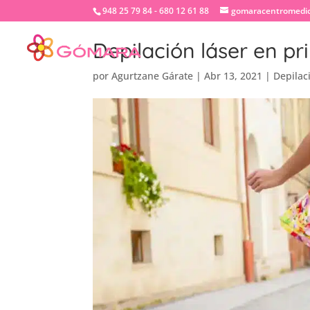
948 25 79 84 - 680 12 61 88
gomaracentromedi
Depilación láser en p
por
Agurtzane Gárate
|
Abr 13, 2021
|
Depilac