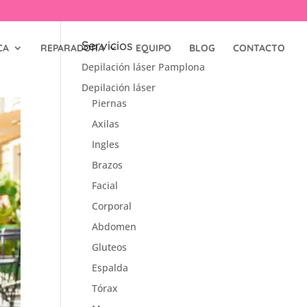
Servicios
CA
REPARADORA
EQUIPO
BLOG
CONTACTO
Depilación láser Pamplona
Depilación láser
Piernas
Axilas
Ingles
Brazos
Facial
Corporal
Abdomen
Gluteos
Espalda
Tórax