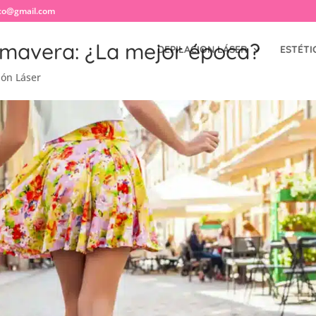
co@gmail.com
rimavera: ¿La mejor época?
DEPILACION LÁSER
ESTÉTI
ión Láser