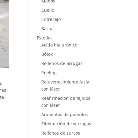
Manos
Cuello
Entrecejo
Barba
Estética
Ácido hialurónico
Bótox
Rellenos de arrugas
Peeling
Rejuvenecimiento facial
a.
con láser
ones
sta
Reafirmación de tejidos
con láser
Aumentos de pómulos
Eliminación de verrugas
Rellenos de surcos