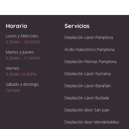
Horario
Servicios
Lunes y Miércoles
Depilación Láser Pamplona
9:30AM – 18:00PM
Ácido Hialurónico Pamplona
Martes y Jueves
9:30AM – 17:30PM
Depilación Piernas Pamplona
Viernes
Depilación Láser Iturrama
9:30AM-16:30PM
Sábado y domingo
Depilación Láser Barañáin
Cerrado
Depilación Láser Burlada
Depilación láser San Juan
Depilación láser Mendebaldea