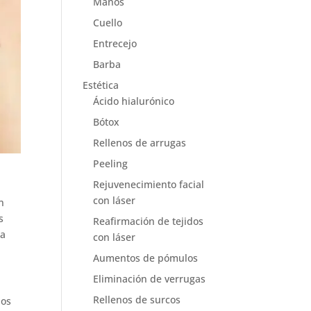
Manos
Cuello
Entrecejo
Barba
Estética
Ácido hialurónico
Bótox
Rellenos de arrugas
Peeling
Rejuvenecimiento facial
con láser
n
s
Reafirmación de tejidos
ta
con láser
Aumentos de pómulos
Eliminación de verrugas
Rellenos de surcos
los