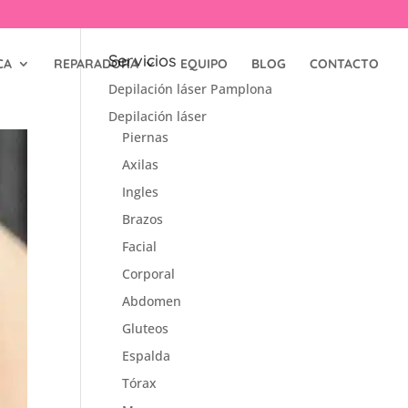
Servicios
CA
REPARADORA
EQUIPO
BLOG
CONTACTO
Depilación láser Pamplona
Depilación láser
Piernas
Axilas
Ingles
Brazos
Facial
Corporal
Abdomen
Gluteos
Espalda
Tórax