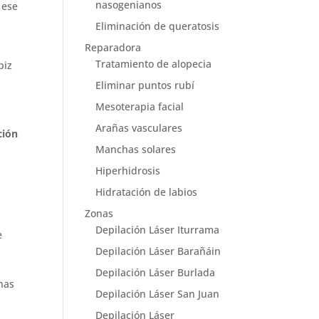
nasogenianos
 ese
Eliminación de queratosis
Reparadora
e
Tratamiento de alopecia
piz
Eliminar puntos rubí
Mesoterapia facial
Arañas vasculares
ción
Manchas solares
Hiperhidrosis
Hidratación de labios
Zonas
Depilación Láser Iturrama
e
Depilación Láser Barañáin
Depilación Láser Burlada
 has
Depilación Láser San Juan
Depilación Láser