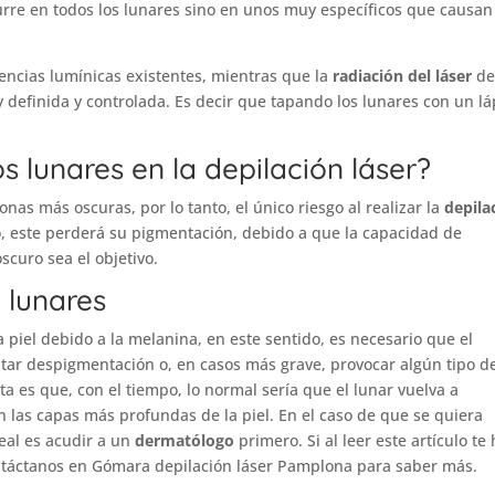
rre en todos los lunares sino en unos muy específicos que causan
uencias lumínicas existentes, mientras que la
radiación del láser
d
efinida y controlada. Es decir que tapando los lunares con un lá
os lunares en la depilación láser?
onas más oscuras, por lo tanto, el único riesgo al realizar la
depila
o, este perderá su pigmentación, debido a que la capacidad de
scuro sea el objetivo.
 lunares
a piel debido a la melanina, en este sentido, es necesario que el
itar despigmentación o, en casos más grave, provocar algún tipo d
 es que, con el tiempo, lo normal sería que el lunar vuelva a
n las capas más profundas de la piel. En el caso de que se quiera
eal es acudir a un
dermatólogo
primero. Si al leer este artículo te
ontáctanos en
Gómara depilación láser Pamplona
para saber más.