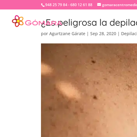
948 25 79 84 - 680 12 61 88
gomaracentromedi
¿Es peligrosa la depil
por
Agurtzane Gárate
|
Sep 28, 2020
|
Depilac