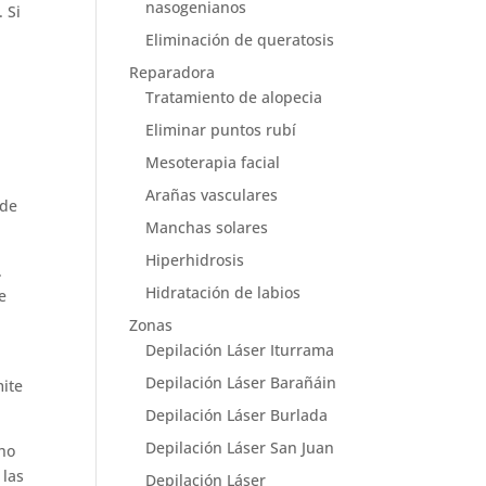
nasogenianos
 Si
Eliminación de queratosis
Reparadora
Tratamiento de alopecia
Eliminar puntos rubí
Mesoterapia facial
Arañas vasculares
 de
Manchas solares
Hiperhidrosis
.
Hidratación de labios
e
Zonas
Depilación Láser Iturrama
Depilación Láser Barañáin
mite
Depilación Láser Burlada
Depilación Láser San Juan
ho
 las
Depilación Láser