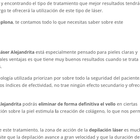
y encontrando el tipo de tratamiento que mejor resultados tendrá.
rgo te ofrecerá la utilización de este tipo de láser.
mplona
, te contamos todo lo que necesitas saber sobre este
láser Alejandrita
está especialmente pensado para pieles claras y
ipales ventajas es que tiene muy buenos resultados cuando se trata
s
.
ología utilizada priorizan por sobre todo la seguridad del paciente
s índices de efectividad, no trae ningún efecto secundario y ofrec
Alejandrita
podrás
eliminar de forma definitiva el vello
en ciertas
ión sobre la piel estimula
l
a creación de colágeno, lo que nos per
.
e este tratamiento, la zona de acción de la
depilación láser
es muc
te que la depilación avance a gran velocidad y que la duración de