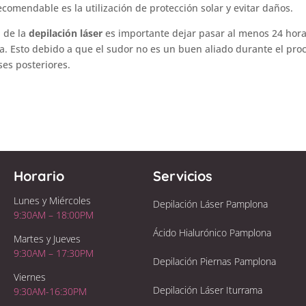
comendable es la utilización de protección solar y evitar daños.
n de la
depilación láser
es importante dejar pasar al menos 24 hor
nsa. Esto debido a que el sudor no es un buen aliado durante el pro
ses posteriores.
Horario
Servicios
Lunes y Miércoles
Depilación Láser Pamplona
9:30AM – 18:00PM
Ácido Hialurónico Pamplona
Martes y Jueves
9:30AM – 17:30PM
Depilación Piernas Pamplona
Viernes
Depilación Láser Iturrama
9:30AM-16:30PM