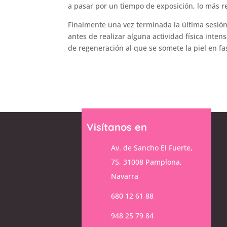
a pasar por un tiempo de exposición, lo más re
Finalmente una vez terminada la última sesió
antes de realizar alguna actividad física inte
de regeneración al que se somete la piel en fa
Visítanos en
Av. de Sancho El Fuerte,
75, 31008 Pamplona,
Navarra
680 12 61 88
948 25 79 84