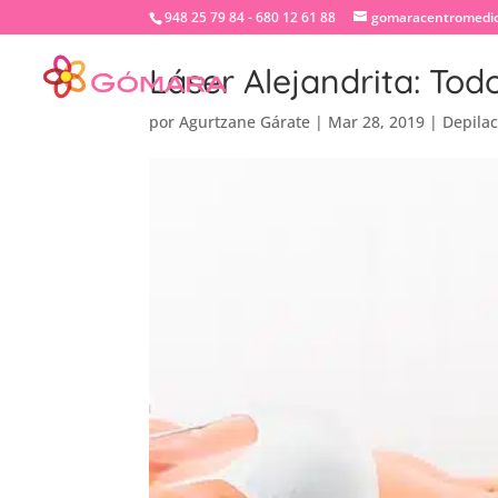
948 25 79 84 - 680 12 61 88
gomaracentromedi
Láser Alejandrita: Tod
por
Agurtzane Gárate
|
Mar 28, 2019
|
Depilac