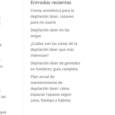
Entradas recientes
Crema anestésica para la
depilación láser, razones
e
para no usarla
l
Depilación láser en las
orejas
¿Cuáles son las zonas de la
a
depilación láser que más
interesan?
s
Depilación láser de genitales
s,
en hombres: guía completa
Plan anual de
mantenimiento de
depilación láser: cómo
d
espaciar repasos según
 las
zona, fototipo y hábitos
ayas