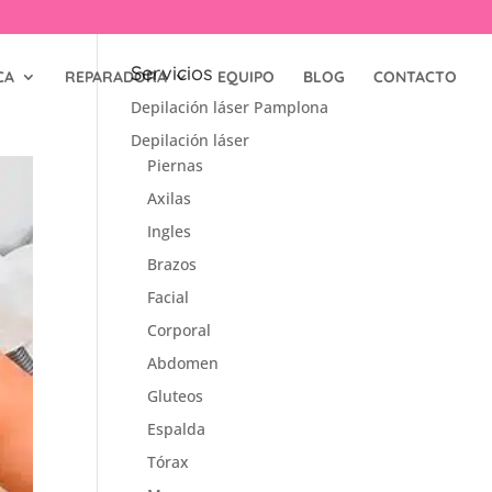
Servicios
CA
REPARADORA
EQUIPO
BLOG
CONTACTO
Depilación láser Pamplona
Depilación láser
Piernas
Axilas
Ingles
Brazos
Facial
Corporal
Abdomen
Gluteos
Espalda
Tórax