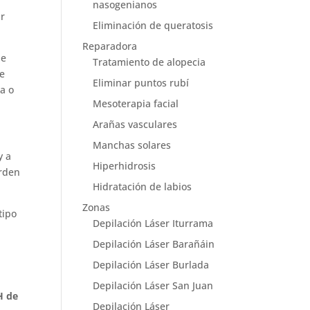
nasogenianos
ar
Eliminación de queratosis
Reparadora
ue
Tratamiento de alopecia
Se
Eliminar puntos rubí
za o
Mesoterapia facial
Arañas vasculares
Manchas solares
y a
Hiperhidrosis
orden
Hidratación de labios
Zonas
tipo
Depilación Láser Iturrama
Depilación Láser Barañáin
Depilación Láser Burlada
Depilación Láser San Juan
H de
Depilación Láser