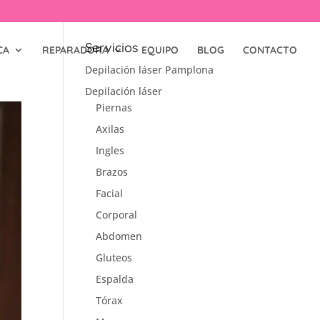
Servicios
CA
REPARADORA
EQUIPO
BLOG
CONTACTO
Depilación láser Pamplona
Depilación láser
Piernas
Axilas
Ingles
Brazos
Facial
Corporal
Abdomen
Gluteos
Espalda
Tórax