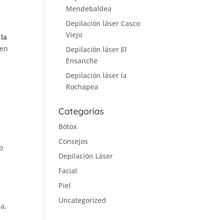
Mendebaldea
Depilación láser Casco
Viejo
 la
ren
Depilación láser El
Ensanche
Depilación láser la
Rochapea
Categorías
Bótox
Consejos
o
Depilación Láser
Facial
Piel
Uncategorized
a,