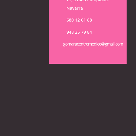
Navarra
680 12 61 88
948 25 79 84
gomaracentromedico@gmail.com