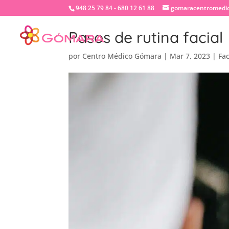
948 25 79 84 - 680 12 61 88
gomaracentromedi
Pasos de rutina facial
por
Centro Médico Gómara
|
Mar 7, 2023
|
Fac