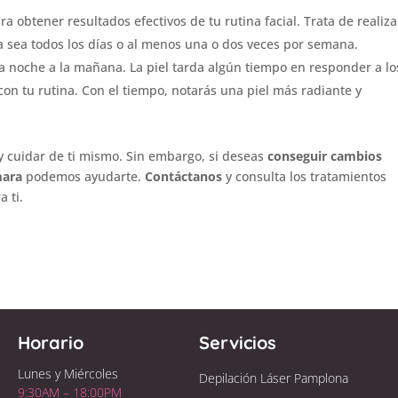
ara obtener resultados efectivos de tu rutina facial. Trata de realiza
ya sea todos los días o al menos una o dos veces por semana.
a noche a la mañana. La piel tarda algún tiempo en responder a lo
 con tu rutina. Con el tiempo, notarás una piel más radiante y
 y cuidar de ti mismo. Sin embargo, si deseas
conseguir cambios
ara
podemos ayudarte.
Contáctanos
y consulta los tratamientos
 ti.
Horario
Servicios
Lunes y Miércoles
Depilación Láser Pamplona
9:30AM – 18:00PM