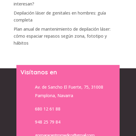
interesan?
Depilación láser de genitales en hombres: guía
completa
Plan anual de mantenimiento de depilación láser:
cómo espaciar repasos según zona, fototipo y
hábitos
Visítanos en
Av. de Sancho El Fuerte, 75, 31008
Pamplona, Navarra
680 12 61 88
948 25 79 84
gomaracentromedico@gmail.com