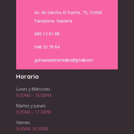
Av. de Sancho El Fuerte, 75, 31008
Pamplona, Navarra
680 12 61 88
948 25 79 84
gomaracentromedico@gmail.com
Horario
Lunes y Miércoles
9:30AM – 18:00PM
Martes y Jueves
9:30AM – 17:30PM
Viernes
9:30AM-16:30PM