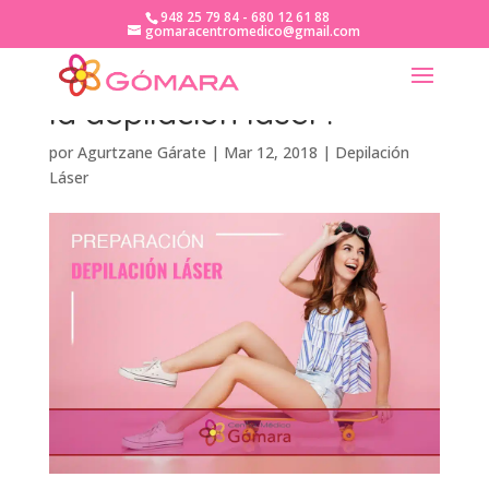
948 25 79 84 - 680 12 61 88
gomaracentromedico@gmail.com
¿Cómo prepararse para
la depilación láser?
por
Agurtzane Gárate
|
Mar 12, 2018
|
Depilación
Láser