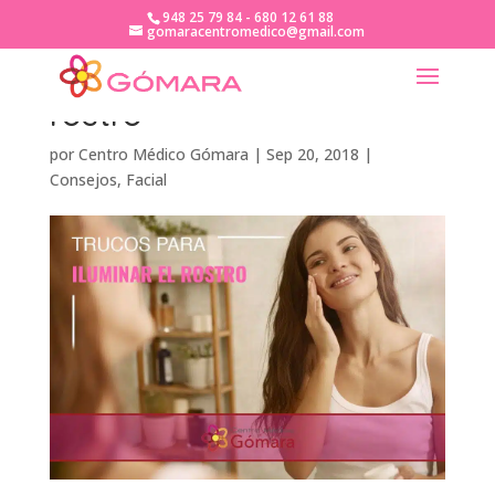
948 25 79 84 - 680 12 61 88
gomaracentromedico@gmail.com
Trucos para iluminar el
rostro
por
Centro Médico Gómara
|
Sep 20, 2018
|
Consejos
,
Facial